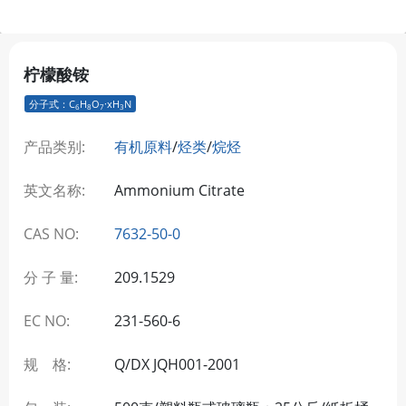
柠檬酸铵
分子式：C
H
O
·xH
N
6
8
7
3
产品类别:
有机原料
/
烃类
/
烷烃
英文名称:
Ammonium Citrate
CAS NO:
7632-50-0
分 子 量:
209.1529
EC NO:
231-560-6
规 格:
Q/DX JQH001-2001