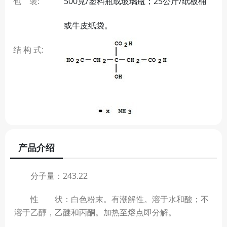
包 装:
500克/塑料瓶或玻璃瓶；25公斤/纸板桶
或牛皮纸袋。
结 构 式:
产品介绍
分子量：243.22
性 状：白色粉末。有潮解性。溶于水和酸；不
溶于乙醇，乙醚和丙酮。加热至熔点即分解。